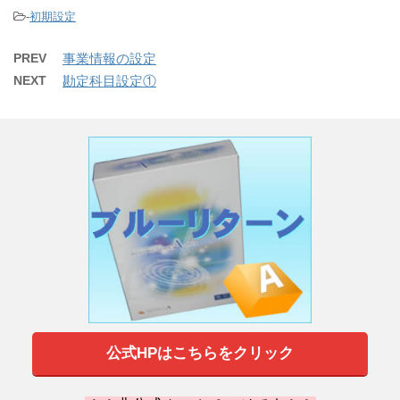
-
初期設定
PREV
事業情報の設定
NEXT
勘定科目設定①
公式HPはこちらをクリック