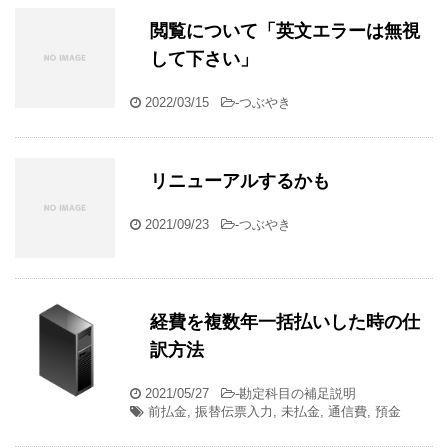
閲覧について「英文エラーは無視
して下さい」
2022/03/15
-
つぶやき
リニューアルするかも
2021/09/23
-
つぶやき
経費を複数年一括払いした時の仕
訳方法
2021/05/27
-
勘定科目の補足説明
前払金
,
振替伝票入力
,
未払金
,
通信費
,
預金